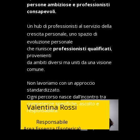
persone ambiziose e professionisti
consapevoli.
Un hub di professionisti al servizio della
crescita personale, uno spazio di
evoluzione personale
che riunisce
professionisti qualificati
,
provenienti
da ambiti diversi ma uniti da una visione
comune.
Non lavoriamo con un approccio
standardizzato.
Ogni percorso nasce dall’incontro tra
competenze specifiche, ascolto e
Valentina Rossi
responsabilità.
Responsabile
Area Essenza (Esoterica)